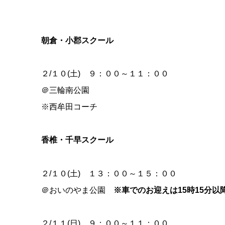
朝倉・小郡スクール
２/１０(土) ９：００～１１：００
＠三輪南公園
※西牟田コーチ
香椎・千早スクール
２/１０(土) １３：００～１５：００
＠おいのやま公園
※車でのお迎えは15時15分以
２/１１(日) ９：００～１１：００