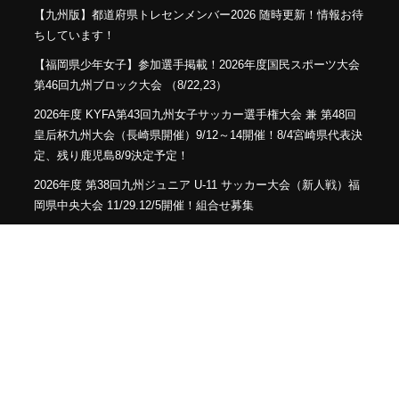
【九州版】都道府県トレセンメンバー2026 随時更新！情報お待
ちしています！
【福岡県少年女子】参加選手掲載！2026年度国民スポーツ大会
第46回九州ブロック大会 （8/22,23）
2026年度 KYFA第43回九州女子サッカー選手権大会 兼 第48回
皇后杯九州大会（長崎県開催）9/12～14開催！8/4宮崎県代表決
定、残り鹿児島8/9決定予定！
2026年度 第38回九州ジュニア U-11 サッカー大会（新人戦）福
岡県中央大会 11/29.12/5開催！組合せ募集
2026年度 JFA第50回全日本U-12サッカー選手権大会福岡県中央
大会 10/11開幕！組合せ募集
2026年度 第105回全国高校サッカー選手権福岡大会 第ニ次予選
9/26～開催！大会概要掲載！組合せ募集 8/28抽選会
優勝写真掲載！2026年度 千代カップ U-12 サッカー大会 (福岡)
優勝はペラーダ大川！結果判明分掲載！順位トーナメント・予
選リーグ結果募集！