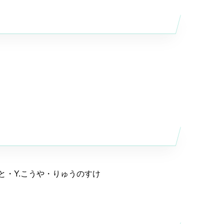
・Y.こうや・りゅうのすけ