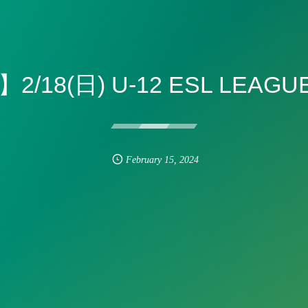
/18(日) U-12 ESL LEAG
February
15
,
2024