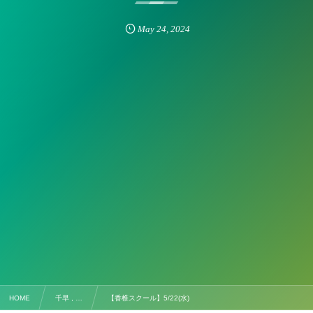
May
24
,
2024
HOME
千早 , …
【香椎スクール】5/22(水)