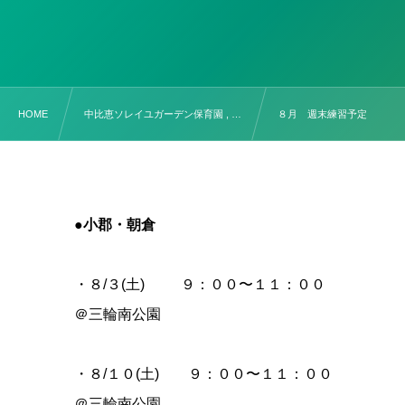
HOME
中比恵ソレイユガーデン保育園 , …
８月 週末練習予定
●小郡・朝倉
・８/３(土) ９：００〜１１：００
＠三輪南公園
・８/１０(土) ９：００〜１１：００
＠三輪南公園