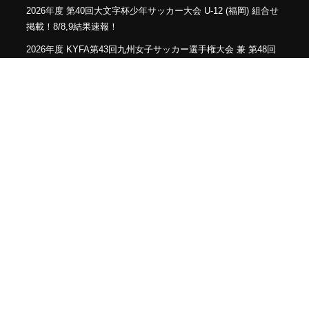
2026年度 第40回大文字杯少年サッカー大会 U-12 (福岡) 組合せ
掲載！8/8,9結果速報！
2026年度 KYFA第43回九州女子サッカー選手権大会 兼 第48回
皇后杯九州大会（長崎県開催）9/12～14開催！残るは鹿児島8/9
決定予定！
2026年度 KYFA第31回九州U15女子サッカー選手権大会（高円
宮妃杯）鹿児島代表決定！佐賀8/9.11 大分、沖縄9/5.6開催 県予
選例年8～9月情報募集！九州大会10/31～11/2 熊本県開催！
【九州版】都道府県トレセンメンバー2026 随時更新！情報お待
ちしています！
【福岡県少年男子】参加選手掲載！2026年度国民スポーツ大会
第46回九州ブロック大会 （8/22,23）
2026年度 福岡県ユース(U-13)サッカーリーグ 概要掲載！9月
～11月開催！組み合わせ募集！
【熊本県クラブユースサッカー連盟緊急支援のお願い】熊本県
での地震に伴う支援募金にご協力ください