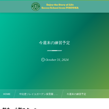
今週末の練習予定
October
31
,
2024
HOME
中比恵ソレイユガーデン保育園 , …
今週末の練習予定