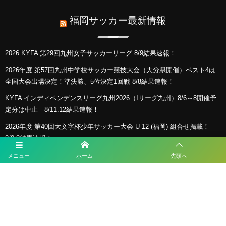
福岡サッカー最新情報
2026 KYFA 第29回九州女子サッカーリーグ 8/9結果速報！
2026年度 第57回九州中学校サッカー競技大会（大分県開催）ベスト4は
全国大会出場決定！準決勝、5位決定1回戦 8/8結果速報！
KYFA インディペンデンスリーグ九州2026（Iリーグ九州）8/6～8開催予
定分は中止 8/11.12結果速報！
2026年度 第40回大文字杯少年サッカー大会 U-12 (福岡) 組合せ掲載！
8/8,9結果速報！
2026年度 KYFA第43回九州女子サッカー選手権大会 兼 第48回皇后杯九州
メニュー
ホーム
先頭へ
大会（長崎県開催）9/12～14開催！残るは鹿児島8/9決定予定！
プライバシーポリシー