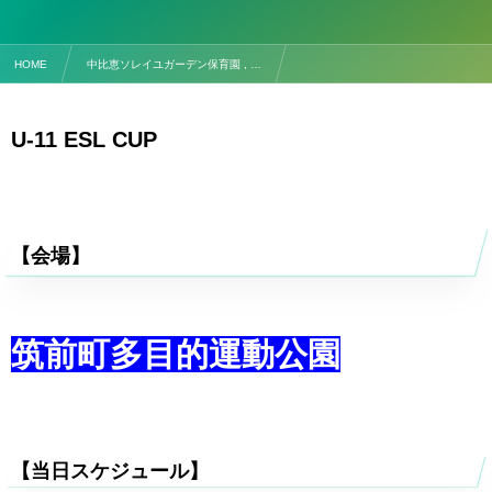
HOME
中比恵ソレイユガーデン保育園 , …
【試合予定】12/22(日) U-11 ESL CUP
U-11 ESL CUP
【会場】
筑前町多目的運動公園
【当日スケジュール】