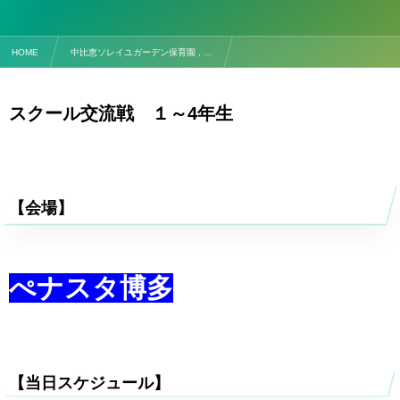
HOME
中比恵ソレイユガーデン保育園 , …
【試合予定】1/18(土) スクール交流戦 １～４年生
スクール交流戦 １～4年生
【会場】
ぺナスタ博多
【当日スケジュール】