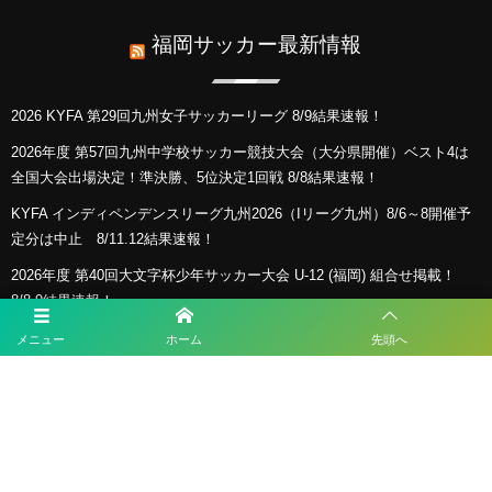
福岡サッカー最新情報
2026 KYFA 第29回九州女子サッカーリーグ 8/9結果速報！
2026年度 第57回九州中学校サッカー競技大会（大分県開催）ベスト4は
全国大会出場決定！準決勝、5位決定1回戦 8/8結果速報！
KYFA インディペンデンスリーグ九州2026（Iリーグ九州）8/6～8開催予
定分は中止 8/11.12結果速報！
2026年度 第40回大文字杯少年サッカー大会 U-12 (福岡) 組合せ掲載！
8/8,9結果速報！
2026年度 KYFA第43回九州女子サッカー選手権大会 兼 第48回皇后杯九州
メニュー
ホーム
先頭へ
大会（長崎県開催）9/12～14開催！残るは鹿児島8/9決定予定！
プライバシーポリシー