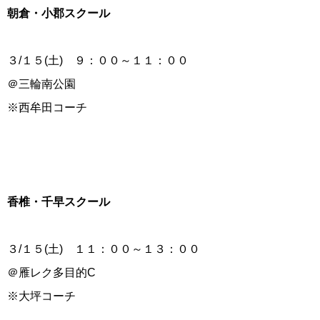
朝倉・小郡スクール
３/１５(土) ９：００～１１：００
＠三輪南公園
※西牟田コーチ
香椎・千早スクール
３/１５(土) １１：００～１３：００
＠雁レク多目的C
※大坪コーチ