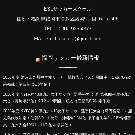
ESLサッカースクール
住所：福岡県福岡市博多区諸岡5丁目16-17-506
TEL： 090-1925-4377
MAIL：esl.fukuoka@gmail.com
福岡サッカー最新情報
2026年度 第57回九州中学校サッカー競技大会（大分県開催） 2回戦8/7結
果掲載！準決勝は8/8開催！
2026年度 KYFA第43回九州女子サッカー選手権大会 兼 第48回皇后杯九州
大会（長崎県開催）9/12～14開催！残るは鹿児島8/9決定予定！
2026年度 KYFA第31回九州U15女子サッカー選手権大会（高円宮妃杯）鹿
児島代表決定！佐賀8/9.11 大分、沖縄9/5.6開催 県予選例年8～9月情報募
集！九州大会10/31～11/2 熊本県開催！
【九州版】都道府県トレセンメンバー2026 随時更新！情報お待ちしてい