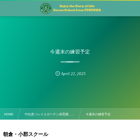
今週末の練習予定
April
22
,
2025
HOME
中比恵ソレイユガーデン保育園 , …
今週末の練習予定
朝倉・小郡スクール