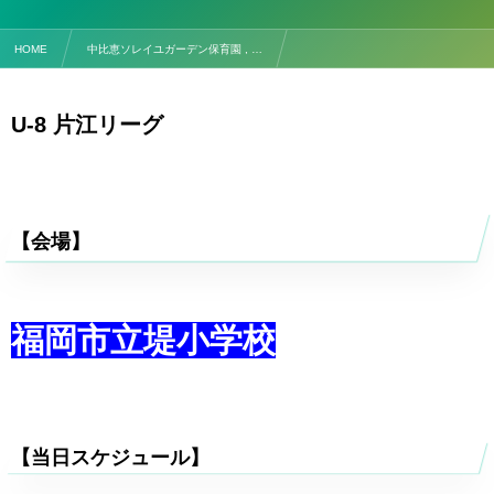
HOME
中比恵ソレイユガーデン保育園 , …
【試合予定】7/19(土) U-8 片江リーグ
U-8 片江リーグ
【会場】
福岡市立堤小学校
【当日スケジュール】