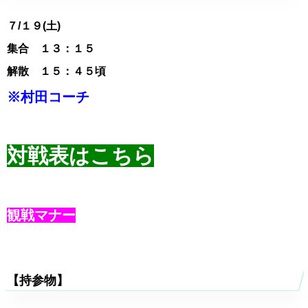
７
/１９(土)
集合 １３：１５
解散 １５：４５頃
※村田コーチ
対戦表はこちら
観戦マナー
【持参物】