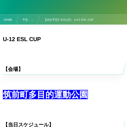
HOME
予定 , …
【試合予定】8/31(日) U-12 ESL CUP
U-12 ESL CUP
【会場】
筑前町多目的運動公園
【当日スケジュール】