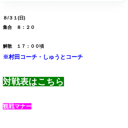
８
/３１(日)
集合 ８：２０
解散 １７：００頃
※村田コーチ・しゅうとコーチ
対戦表はこちら
観戦マナー