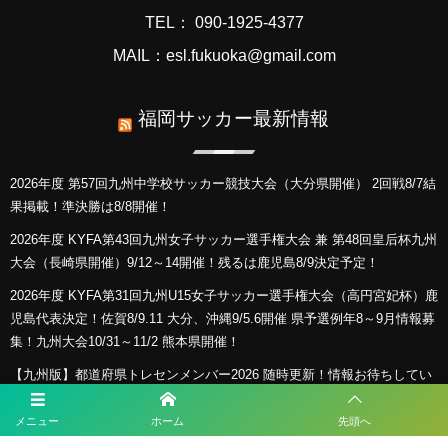
TEL： 090-1925-4377
MAIL：esl.fukuoka@gmail.com
福岡サッカー最新情報
2026年度 第57回九州中学校サッカー競技大会（大分県開催） 2回戦8/7結
果掲載！準決勝は8/8開催！
2026年度 KYFA第43回九州女子サッカー選手権大会 兼 第48回皇后杯九州
大会（長崎県開催）9/12～14開催！残るは鹿児島8/9決定予定！
2026年度 KYFA第31回九州U15女子サッカー選手権大会（高円宮妃杯）鹿
児島代表決定！佐賀8/9.11 大分、沖縄9/5.6開催 県予選例年8～9月情報募
集！九州大会10/31～11/2 熊本県開催！
【九州版】都道府県トレセンメンバー2026 随時更新！情報お待ちしてい
ます！
メニュー
ホーム
先頭へ
【福岡県少年男子】参加選手掲載！2026年度国民スポーツ大会 第46回九