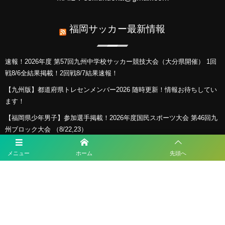
福岡サッカー最新情報
速報！2026年度 第57回九州中学校サッカー競技大会（大分県開催） 1回
戦8/6全結果掲載！2回戦8/7結果速報！
【九州版】都道府県トレセンメンバー2026 随時更新！情報お待ちしてい
ます！
【福岡県少年男子】参加選手掲載！2026年度国民スポーツ大会 第46回九
州ブロック大会 （8/22,23）
KYFA インディペンデンスリーグ九州2026（Iリーグ九州）8/6～8開催予
メニュー
ホーム
先頭へ
定分は中止 次回8/11.12
2026年度 福岡県ユース(U-13)サッカーリーグ 概要掲載！9月～11月開
催！組み合わせ募集！
プライバシーポリシー