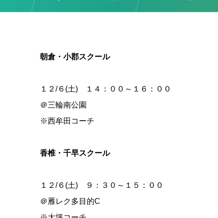
朝倉・小郡スクール
１２/６(土) １４：００～１６：００
＠三輪南公園
※西牟田コーチ
香椎・千早スクール
１２/６(土) ９：３０～１５：００
＠雁レク多目的C
※大坪コーチ