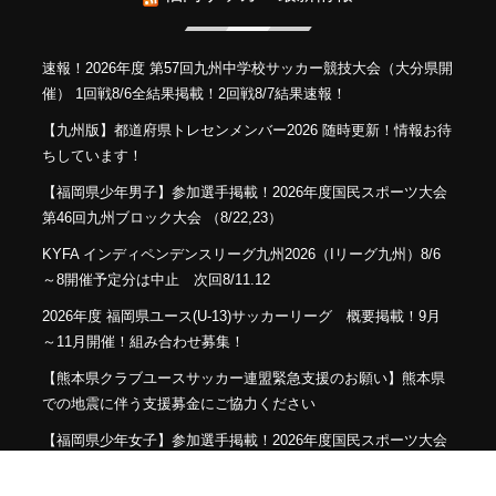
速報！2026年度 第57回九州中学校サッカー競技大会（大分県開
催） 1回戦8/6全結果掲載！2回戦8/7結果速報！
【九州版】都道府県トレセンメンバー2026 随時更新！情報お待
ちしています！
【福岡県少年男子】参加選手掲載！2026年度国民スポーツ大会
第46回九州ブロック大会 （8/22,23）
KYFA インディペンデンスリーグ九州2026（Iリーグ九州）8/6
～8開催予定分は中止 次回8/11.12
2026年度 福岡県ユース(U-13)サッカーリーグ 概要掲載！9月
～11月開催！組み合わせ募集！
【熊本県クラブユースサッカー連盟緊急支援のお願い】熊本県
での地震に伴う支援募金にご協力ください
【福岡県少年女子】参加選手掲載！2026年度国民スポーツ大会
第46回九州ブロック大会 （8/22,23）