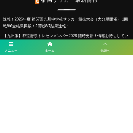
速報！2026年度 第57回九州中学校サッカー競技大会（大分県開催） 1回
戦8/6全結果掲載！2回戦8/7結果速報！
【九州版】都道府県トレセンメンバー2026 随時更新！情報お待ちしてい
ます！
メニュー
ホーム
先頭へ
【福岡県少年男子】参加選手掲載！2026年度国民スポーツ大会 第46回九
州ブロック大会 （8/22,23）
KYFA インディペンデンスリーグ九州2026（Iリーグ九州）8/6～8開催予
定分は中止 次回8/11.12
2026年度 福岡県ユース(U-13)サッカーリーグ 概要掲載！9月～11月開
催！組み合わせ募集！
プライバシーポリシー
利用規約