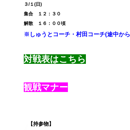
３
/１(日)
集合 １２
：３０
解散 １６：００
頃
※しゅうとコーチ・村田コーチ(途中から
対戦表はこちら
観戦マナー
【持参物】