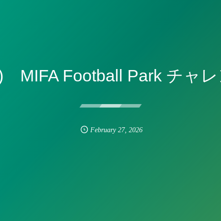
MIFA Football Park 
February
27
,
2026