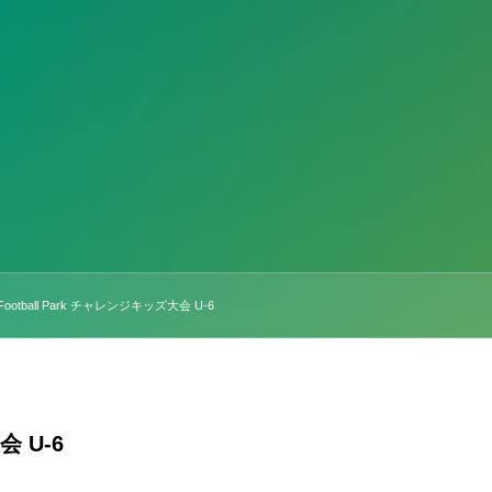
ootball Park チャレンジキッズ大会 U-6
会 U-6