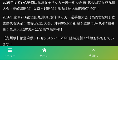
2026年度 KYFA第43回九州女子サッカー選手権大会 兼 第48回皇后杯九州
大会（長崎県開催）9/12～14開催！残るは鹿児島8/9決定予定！
2026年度 KYFA第31回九州U15女子サッカー選手権大会（高円宮妃杯）鹿
児島代表決定！佐賀8/9.11 大分、沖縄9/5.6開催 県予選例年8～9月情報募
集！九州大会10/31～11/2 熊本県開催！
【九州版】都道府県トレセンメンバー2026 随時更新！情報お待ちしてい
ます！
【福岡県少年男子】参加選手掲載！2026年度国民スポーツ大会 第46回九
メニュー
ホーム
先頭へ
州ブロック大会 （8/22,23）
プライバシーポリシー
利用規約
©
2026
ESLサッカースクール