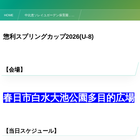
HOME
中比恵ソレイユガーデン保育園 , …
【試合予定】5/17(日) 惣利スプリングカップ2026(U-8)
惣利スプリングカップ2026(U-8)
【会場】
春日市白水大池公園多目的広場
【当日スケジュール】