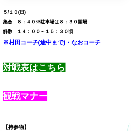
５
/１０(日)
集合 ８：４０※駐車場は８：３０開場
解散 １４：００～１５：３０頃
※村田コーチ(途中まで)・なおコーチ
対戦表はこちら
観戦マナー
【持参物】