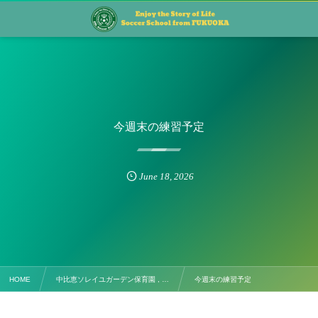
今週末の練習予定
June
18
,
2026
HOME
中比恵ソレイユガーデン保育園 , …
今週末の練習予定