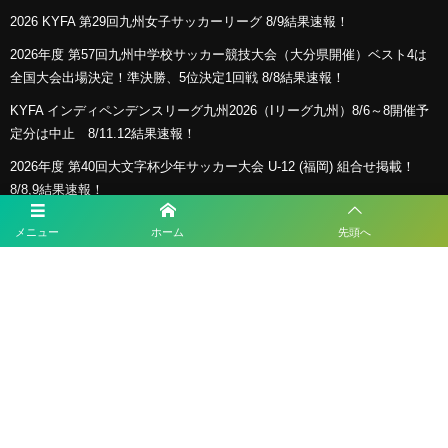
2026 KYFA 第29回九州女子サッカーリーグ 8/9結果速報！
2026年度 第57回九州中学校サッカー競技大会（大分県開催）ベスト4は
全国大会出場決定！準決勝、5位決定1回戦 8/8結果速報！
KYFA インディペンデンスリーグ九州2026（Iリーグ九州）8/6～8開催予
定分は中止 8/11.12結果速報！
2026年度 第40回大文字杯少年サッカー大会 U-12 (福岡) 組合せ掲載！
8/8,9結果速報！
2026年度 KYFA第43回九州女子サッカー選手権大会 兼 第48回皇后杯九州
メニュー
ホーム
先頭へ
大会（長崎県開催）9/12～14開催！残るは鹿児島8/9決定予定！
プライバシーポリシー
利用規約
©
2026
ESLサッカースクール