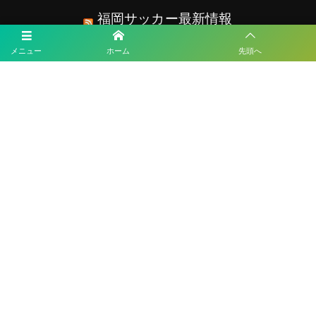
福岡サッカー最新情報
メニュー
ホーム
先頭へ
2026年度 第57回九州中学校サッカー競技大会（大分県開催） 1回戦8/6結
果速報！
2026年度 福岡県ユース(U-13)サッカーリーグ 概要掲載！9月～11月開
催！組み合わせ募集！
【熊本県クラブユースサッカー連盟緊急支援のお願い】熊本県での地震
に伴う支援募金にご協力ください
【九州版】都道府県トレセンメンバー2026 随時更新！情報お待ちしてい
ます！
【福岡県少年女子】参加選手掲載！2026年度国民スポーツ大会 第46回九
州ブロック大会 （8/22,23）
プライバシーポリシー