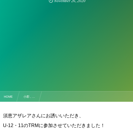
November
26
,
2020
HOME
小郡 , …
【試合結果】TRM U-12・11 2020.11.22 ＠須恵町運動公園若杉の森
須恵アザレアさんにお誘いいただき、
U-12・11のTRMに参加させていただきました！