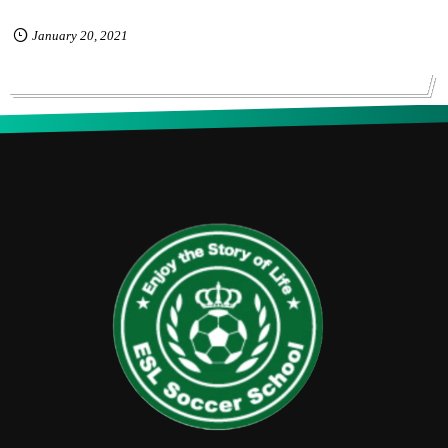
January
20
,
2021