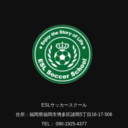
ESLサッカースクール
住所：福岡県福岡市博多区諸岡5丁目16-17-506
TEL： 090-1925-4377