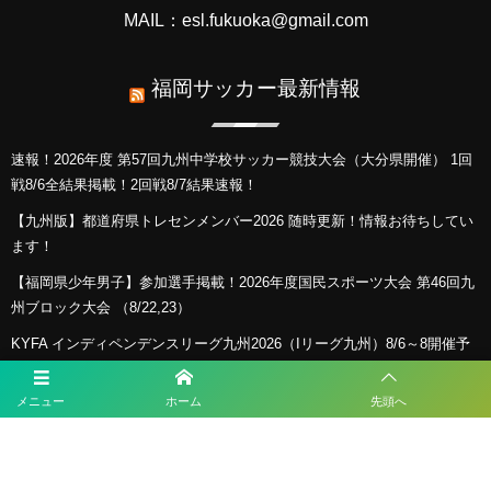
MAIL：esl.fukuoka@gmail.com
福岡サッカー最新情報
速報！2026年度 第57回九州中学校サッカー競技大会（大分県開催） 1回
戦8/6全結果掲載！2回戦8/7結果速報！
【九州版】都道府県トレセンメンバー2026 随時更新！情報お待ちしてい
ます！
【福岡県少年男子】参加選手掲載！2026年度国民スポーツ大会 第46回九
州ブロック大会 （8/22,23）
KYFA インディペンデンスリーグ九州2026（Iリーグ九州）8/6～8開催予
定分は中止 次回8/11.12
メニュー
ホーム
先頭へ
2026年度 福岡県ユース(U-13)サッカーリーグ 概要掲載！9月～11月開
催！組み合わせ募集！