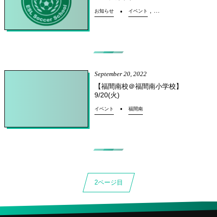
, …
お知らせ
イベント
September
20
,
2022
【福間南校＠福間南小学校】
9/20(火)
イベント
福間南
2ページ目