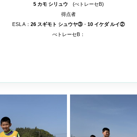
5 カモ シリュウ
(べトレーセB)
得点者
ESL A：
26 スギモト シュウヤ③
・
10 イケダ ルイ②
べトレーセB：