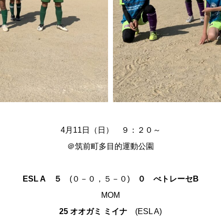
4月11日（日） ９：２０～
＠
筑前町多目的運動公園
ESL A
５
(０－０，５－０)
０
べトレーセ
B
MOM
25 オオガミ ミイナ
(ESL A)