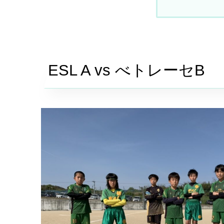
ESL A vs
べトレーセ
B