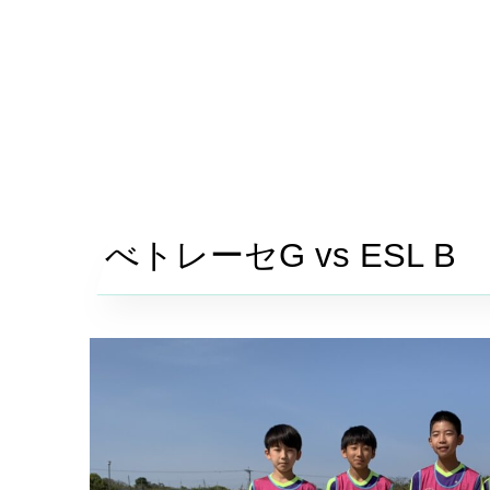
べトレーセ
G vs
ESL B