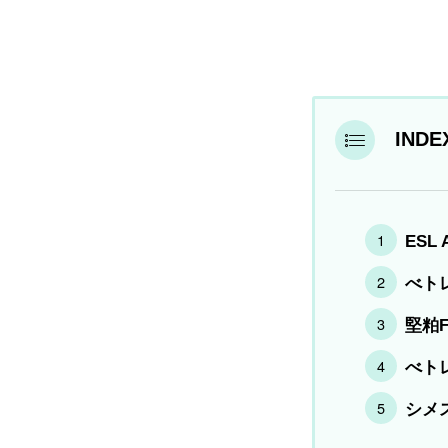
INDE
ESL
べトレ
堅粕F
べトレ
シメス