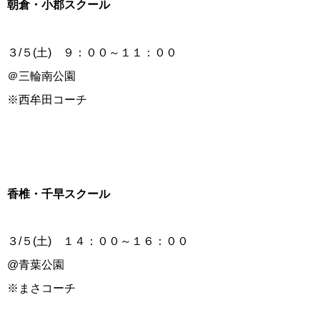
朝倉・小郡スクール
３/５(土) ９：００～１１：００
＠三輪南公園
※西牟田コーチ
香椎・千早スクール
３/５(土) １４：００～１６：００
@青葉公園
※まさコーチ