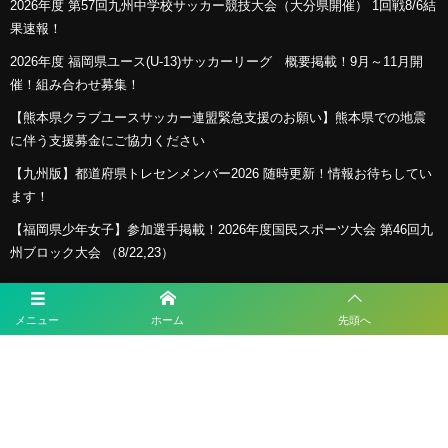
2026年度 第57回九州中学校サッカー競技大会（大分県開催） 1回戦8/6結
果速報！
2026年度 福岡県ユース(U-13)サッカーリーグ 概要掲載！9月～11月開
催！組み合わせ募集！
【熊本県クラブユースサッカー連盟緊急支援のお願い】熊本県での地震
に伴う支援募金にご協力ください
【九州版】都道府県トレセンメンバー2026 随時更新！情報お待ちしてい
ます！
【福岡県少年女子】参加選手掲載！2026年度国民スポーツ大会 第46回九
州ブロック大会 （8/22,23）
メニュー
ホーム
先頭へ
プライバシーポリシー
利用規約
©
2026
ESLサッカースクール