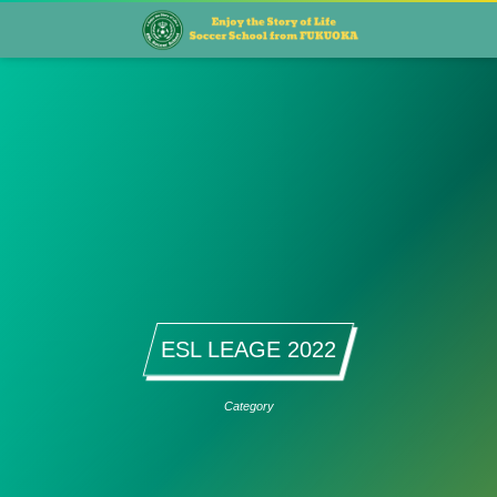
ESL LEAGE 2022
Category