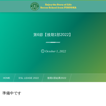
第6節【後期1部2022】
October
1
,
2022
HOME
ESL LEAGE 2022
後期1部結果2022
第6節【後期1部2022】
準備中です