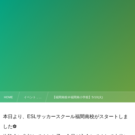
HOME
イベント , …
【福間南校＠福間南小学校】5/10(火)
本日より、ESLサッカースクール福間南校がスタートしま
した⚽️