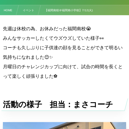
HOME
イベント
【福間南校＠福間南小学校】7/12(火)
先週は休校の為、お休みだった福間南校😭
みんなサッカーしたくてウズウズしていた様子👀
コーチも久しぶりに子供達の顔を見ることができて明るい
気持ちになれました😊✨
月曜日のチャレンジカップに向けて、試合の時間を長くと
って楽しく頑張りました⚽️
活動の様子 担当：まさコーチ