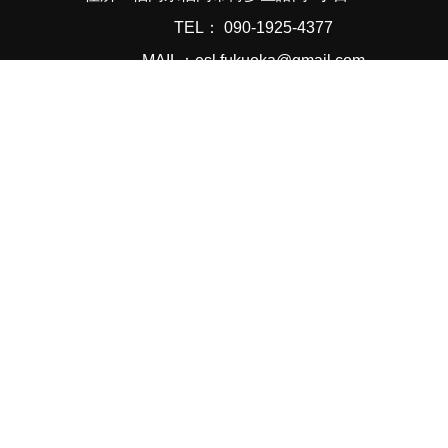
TEL： 090-1925-4377
MAIL：esl.fukuoka@gmail.com