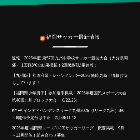
福岡サッカー最新情報
速報！2026年度 第57回九州中学校サッカー競技大会（大分県開
催） 1回戦8/6全結果掲載！2回戦8/7結果速報！
【九州版】都道府県トレセンメンバー2026 随時更新！情報お待
ちしています！
【福岡県少年男子】参加選手掲載！2026年度国民スポーツ大会
第46回九州ブロック大会 （8/22,23）
KYFA インディペンデンスリーグ九州2026（Iリーグ九州）8/6
～8開催予定分は中止 次回8/11.12
2026年度 福岡県ユース(U-13)サッカーリーグ 概要掲載！9月
～11月開催！組み合わせ募集！