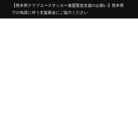
【熊本県クラブユースサッカー連盟緊急支援のお願い】熊本県
での地震に伴う支援募金にご協力ください
【福岡県少年女子】参加選手掲載！2026年度国民スポーツ大会
第46回九州ブロック大会 （8/22,23）
2026年度 KYFA第43回九州女子サッカー選手権大会 兼 第48回
皇后杯九州大会（長崎県開催）9/12～14開催！8/4宮崎県代表決
定、残り鹿児島8/9決定予定！
2026年度 第38回九州ジュニア U-11 サッカー大会（新人戦）福
岡県中央大会 11/29.12/5開催！組合せ募集
2026年度 JFA第50回全日本U-12サッカー選手権大会福岡県中央
大会 10/11開幕！組合せ募集
プライバシーポリシー
利用規約
©
2026
ESLサッカースクール