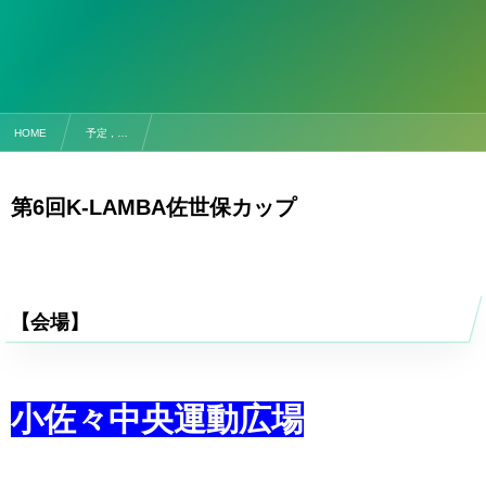
HOME
予定 , …
【試合予定】3/11(土)・12(日) 第6回K-LAMBA佐世保カップ
第6回K-LAMBA佐世保カップ
【会場】
小佐々中央運動広場