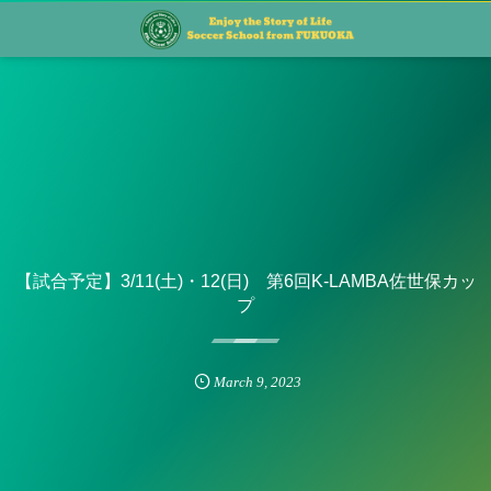
【試合予定】3/11(土)・12(日) 第6回K-LAMBA佐世保カッ
プ
March
9
,
2023