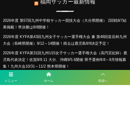
福岡サッカー最新情報
2026年度 第57回九州中学校サッカー競技大会（大分県開催） 2回戦8/7結
果掲載！準決勝は8/8開催！
2026年度 KYFA第43回九州女子サッカー選手権大会 兼 第48回皇后杯九州
大会（長崎県開催）9/12～14開催！残るは鹿児島8/9決定予定！
2026年度 KYFA第31回九州U15女子サッカー選手権大会（高円宮妃杯）鹿
児島代表決定！佐賀8/9.11 大分、沖縄9/5.6開催 県予選例年8～9月情報募
集！九州大会10/31～11/2 熊本県開催！
【九州版】都道府県トレセンメンバー2026 随時更新！情報お待ちしてい
メニュー
ホーム
先頭へ
ます！
【福岡県少年男子】参加選手掲載！2026年度国民スポーツ大会 第46回九
州ブロック大会 （8/22,23）
プライバシーポリシー