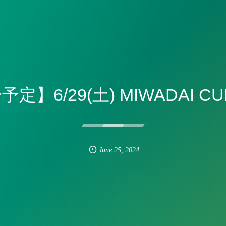
定】6/29(土) MIWADAI CUP
June
25
,
2024