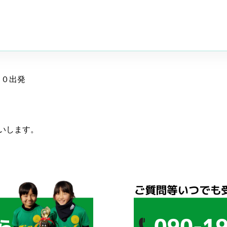
００出発
いします。