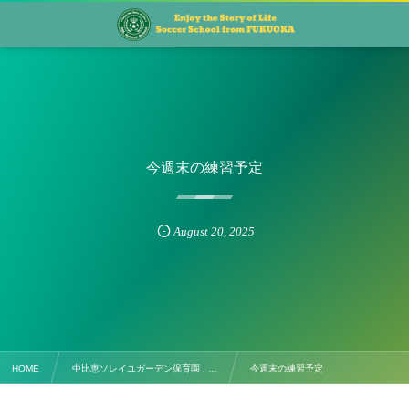
今週末の練習予定
August
20
,
2025
HOME
中比恵ソレイユガーデン保育園 , …
今週末の練習予定