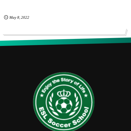
May
8
,
2022